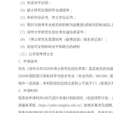
（3）外语水平证明；
（4）硕士研究生期间学业成绩单；
（5）本科毕业证书、学士学位证书；
（6）两封与报考专业相关的职称为副教授(或相当职称)或
（7）清华大学研究生招生考生诚信承诺书；
（8）《博士研究生普通招考（硕博连读）报名登记表》；
（9）其他可证明科研水平和能力的材料
（三）公开招考博士生
1、申请条件
符合《清华大学2026年博士研究生招生简章》及其相关的实
2026年我院系计算机科学与技术专业（专业代码：0812
海外一流高校；本科阶段的总绩点原则上不低于3.5（按满分
2、申请时间
我系在申请时间1内只进行专项计划的招生（包括强军计划、
请服务系统（https://yzbm.tsinghua.edu.cn）按相关要求
我系在申请时间2开启非专项计划的招生报名申请。具体信息