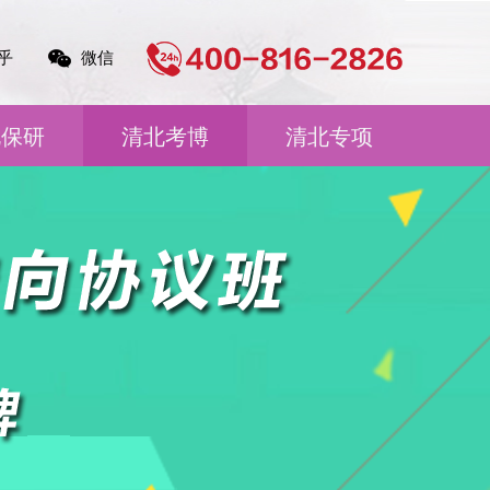
乎
微信
北保研
清北考博
清北专项