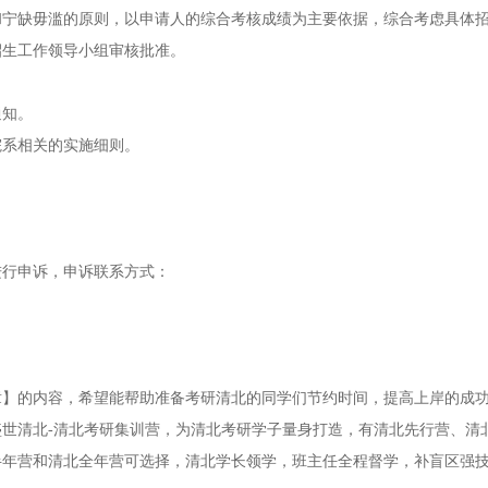
和宁缺毋滥的原则，以申请人的综合考核成绩为主要依据，综合考虑具体
招生工作领导小组审核批准。
通知。
院系相关的实施细则。
进行申诉，申诉联系方式：
简章】的内容，希望能帮助准备考研清北的同学们节约时间，提高上岸的成
世清北-清北考研集训营，为清北考研学子量身打造，有清北先行营、清
半年营和清北全年营可选择，清北学长领学，班主任全程督学，补盲区强