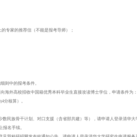
以上的专家的推荐信（不能是报考导师）；
施细则中的报考条件。
00）面向海外高校招收中国籍优秀本科毕业生直接攻读博士学位，申请条件为
为4分核算）。
少数民族骨干计划、对口支援（含省部共建）等），请申请人登录清华大
完成网上报名手续。
详见我校研招网发布的通知公告。请申请人登录清华大学研究生申请服务