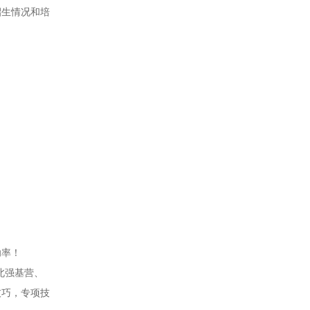
招生情况和培
功率！
北强基营、
技巧，专项技