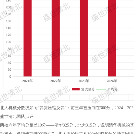
北大机械分数线如同“弹簧压缩反弹”：前三年被压制在300分，2024—2025
盛世清北团队点评
两校六年平均分相差10分——清华325分，北大315分，说明清华机械
动极小，像稳步前进的“慢牛”；北大则经历了从300分到340分的冲高