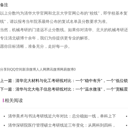
备注
以上分数均为清华大学官网和北京大学官网公布的“校线”，即学校基本
线”，请以报考当年院系最终公布的复试名单及分数要求为准。
当然，机械考研的门道远不止分数线。如果你对清华、北大的机械考研还
专注清北硕博十余年，我们为你提供更专业的解答。
愿你目标清晰，准备充分，走好每一步。
分享到
QQ空间
新浪微博
人人网
腾讯微博
网易微博
0
上一篇 : 清华北大材料与化工考研线对比：一个“稳中有升”，一个“低位锁
下一篇 : 清华与北大电子信息考研线对比：一个“温水微涨”，一个“宽幅震
相关阅读
清华美术与书法考研线近六年对比：总分稳如一线，单科上下
清华深研院医疗管理硕士考研线近三年变化：从两科到四科，