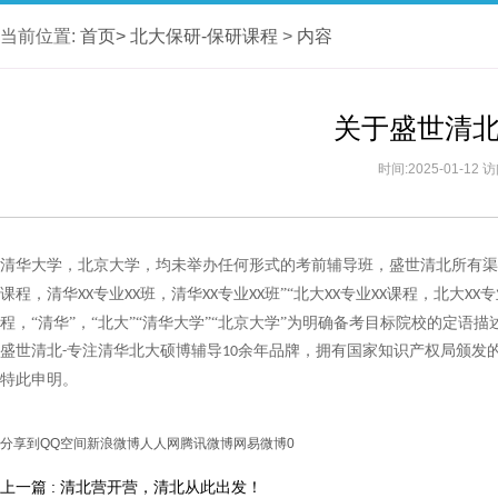
当前位置:
首页>
北大保研-保研课程
>
内容
关于盛世清
时间:2025-01-12
清华大学，北京大学，均未举办任何形式的考前辅导班，盛世清北所有渠
课程，清华
专业
班，清华
专业
班”“北大
专业
课程，北大
专
XX
XX
XX
XX
XX
XX
XX
程，“清华”，“北大”“清华大学”“北京大学”为明确备考目标院校的定
盛世清北
专注清华北大硕博辅导
余年品牌，拥有国家知识产权局颁发
-
10
特此申明。
分享到
QQ空间
新浪微博
人人网
腾讯微博
网易微博
0
上一篇 : 清北营开营，清北从此出发！